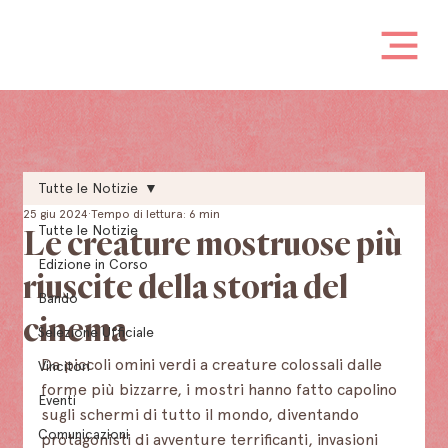
Tutte le Notizie
25 giu 2024
Tempo di lettura: 6 min
Tutte le Notizie
Le creature mostruose più
Edizione in Corso
riuscite della storia del
Bando
cinema
Selezione Ufficiale
Da piccoli omini verdi a creature colossali dalle 
Vincitori
forme più bizzarre, i mostri hanno fatto capolino 
Eventi
sugli schermi di tutto il mondo, diventando 
Comunicazioni
protagonisti di avventure terrificanti, invasioni 