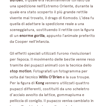
Burden
, il quale era recentemente tornato da 
una spedizione nell’Estremo Oriente, durante la 
quale era stato scoperto il più grande rettile 
vivente mai trovato, il drago di Komodo. L’idea fu 
quella di adattare la spedizione reale a una 
sceneggiatura, sostituendo il rettile con la figura 
di un 
enorme gorilla
, appunto l’animale preferito 
da Cooper nell’infanzia. 
Gli effetti speciali utilizzati furono rivoluzionari 
per l’epoca. Il movimento delle bestie venne reso 
tramite dei pupazzi animati con la tecnica dello
stop motion
. Fotografati un fotogramma per 
volta dal tecnico 
Willis O’Brien
 e la sua troupe. 
Per la figura di 
Kong 
vennero utilizzati quattro 
pupazzi differenti, costituiti da uno scheletro 
d’acciaio avvolto da lattice, gommapiuma e 
pelliccia di coniglio. Il pupazzo veniva cambiato in 