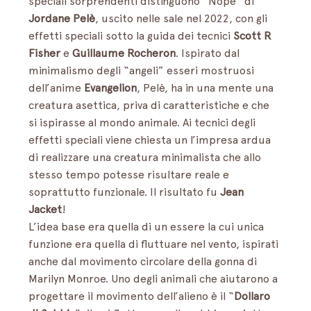
speciali sorprendenti distinguono “Nope” di 
Jordane Pelè
, uscito nelle sale nel 2022, con gli 
effetti speciali sotto la guida dei tecnici 
Scott R 
Fisher
 e 
Guillaume Rocheron
. Ispirato dal 
minimalismo degli “angeli” esseri mostruosi 
dell’anime 
Evangelion
, Pelè, ha in una mente una 
creatura asettica, priva di caratteristiche e che 
si ispirasse al mondo animale. Ai tecnici degli 
effetti speciali viene chiesta un l’impresa ardua 
di realizzare una creatura minimalista che allo 
stesso tempo potesse risultare reale e 
soprattutto funzionale. Il risultato fu 
Jean 
Jacket
!                            
L’idea base era quella di un essere la cui unica 
funzione era quella di fluttuare nel vento, ispirati 
anche dal movimento circolare della gonna di 
Marilyn Monroe. Uno degli animali che aiutarono a 
progettare il movimento dell’alieno è il “
Dollaro 