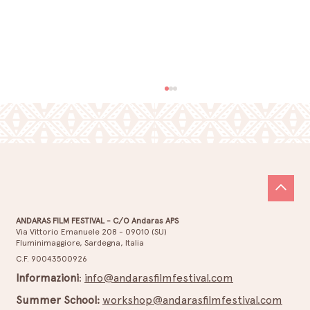
ANDARAS FILM FESTIVAL - C/O Andaras APS
Via Vittorio Emanuele 208 - 09010 (SU)
Fluminimaggiore, Sardegna, Italia
L’arte del piacere: un secolo di sesso al
C.F. 90043500926
cinema
Informazioni
:
info@andarasfilmfestival.com
Summer School:
workshop@andarasfilmfestival.com