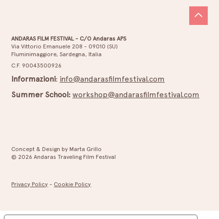
ANDARAS FILM FESTIVAL - C/O Andaras APS
Via Vittorio Emanuele 208 - 09010 (SU)
Fluminimaggiore, Sardegna, Italia
L’arte del piacere: un secolo di sesso al
C.F. 90043500926
cinema
Informazioni
:
info@andarasfilmfestival.com
Summer School:
workshop@andarasfilmfestival.com
Concept & Design by Marta Grillo
© 2026 Andaras Traveling Film Festival
Privacy Policy
-
Cookie Policy