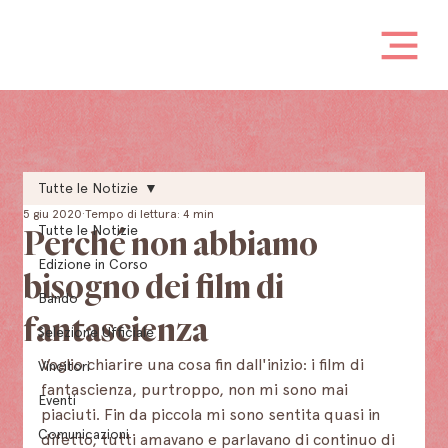
Tutte le Notizie
5 giu 2020
Tempo di lettura: 4 min
Tutte le Notizie
Perché non abbiamo
Edizione in Corso
bisogno dei film di
Bando
fantascienza
Selezione Ufficiale
Voglio chiarire una cosa fin dall'inizio: i film di 
Vincitori
fantascienza, purtroppo, non mi sono mai 
Eventi
piaciuti. Fin da piccola mi sono sentita quasi in 
Comunicazioni
difetto, tutti amavano e parlavano di continuo di 