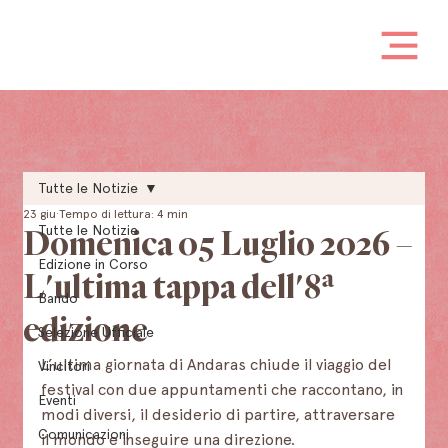
Tutte le Notizie
23 giu
Tempo di lettura: 4 min
Tutte le Notizie
Domenica 05 Luglio 2026 –
Edizione in Corso
L'ultima tappa dell'8ª
Bando
edizione
Selezione Ufficiale
L’ultima giornata di Andaras chiude il viaggio del 
Vincitori
festival con due appuntamenti che raccontano, in 
Eventi
modi diversi, il desiderio di partire, attraversare 
Comunicazioni
il mondo e inseguire una direzione.