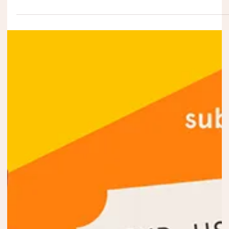
3 dic 2021
Bando
Andaras Traveling Film Festival 2022 - Onlin
il bando della 4° edizione.