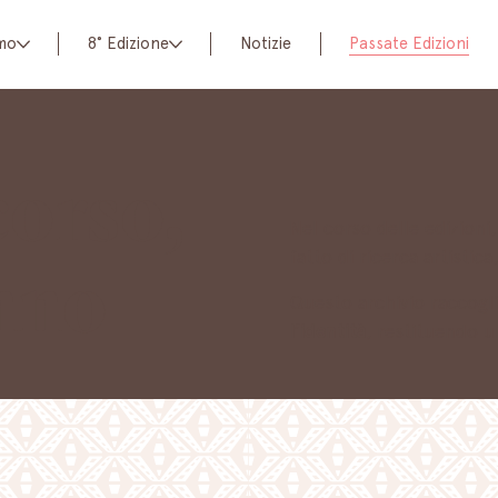
amo
8° Edizione
Notizie
Passate Edizioni
corso,
Nel corso delle edizioni
fatto di ricerca artistic
nno
Questo archivio raccogli
l’identità
, restituendo u