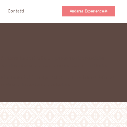
Contatti
Andaras Experience
, Andaras ha costruito un percorso riconoscibile
a, sperimentazione e connessione con il territorio.
e i
momenti, i film e gli autori che ne hanno definito
na visione in costante evoluzione.