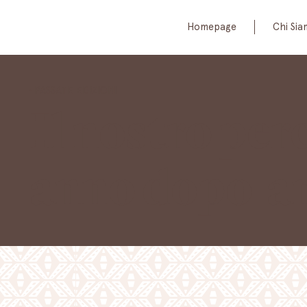
Homepage
Chi Si
• PASSATE EDIZIONI
Il nostro per
anno dopo a