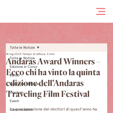
Tutte le Notizie
18 lug 2023
Tempo di lettura: 4 min
Tutte le Notizie
Andaras Award Winners –
Edizione in Corso
Ecco chi ha vinto la quinta
Bando
edizione dell’Andaras
Selezione Ufficiale
Traveling Film Festival
Vincitori
Eventi
La proclamazione dei vincitori di quest'anno ha 
Comunicazioni