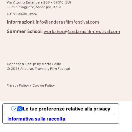
Via Vittorio Emanuele 208 - 09010 (SU)
Fluminimaggiore, Sardegna, Italia
Amori folli e corpi rivoluzionari: i vincitori
C.F. 90043500926
della settima edizione dell’Andaras Traveling
Informazioni
:
info@andarasfilmfestival.com
Film Festival
Summer School:
workshop@andarasfilmfestival.com
Concept & Design by Marta Grillo
© 2026 Andaras Traveling Film Festival
Privacy Policy
-
Cookie Policy
Le tue preferenze relative alla privacy
Informativa sulla raccolta