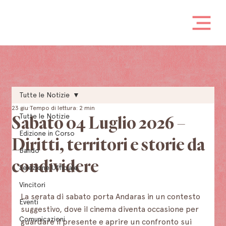
Tutte le Notizie
23 giu
Tempo di lettura: 2 min
Tutte le Notizie
Sabato 04 Luglio 2026 –
Edizione in Corso
Diritti, territori e storie da
Bando
condividere
Selezione Ufficiale
Vincitori
La serata di sabato porta Andaras in un contesto 
Eventi
suggestivo, dove il cinema diventa occasione per 
Comunicazioni
guardare il presente e aprire un confronto sui 