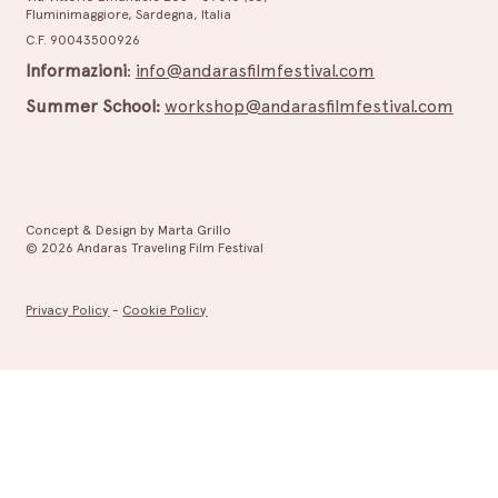
Fluminimaggiore, Sardegna, Italia
Mercoledì 01 Luglio 2026 – Cinema e musica
C.F. 90043500926
a Buggerru
Informazioni
:
info@andarasfilmfestival.com
Summer School:
workshop@andarasfilmfestival.com
Concept & Design by Marta Grillo
© 2026 Andaras Traveling Film Festival
Privacy Policy
-
Cookie Policy