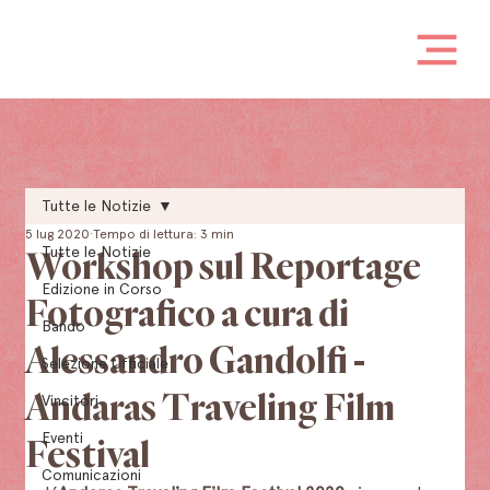
Tutte le Notizie
5 lug 2020
Tempo di lettura: 3 min
Tutte le Notizie
Workshop sul Reportage
Edizione in Corso
Fotografico a cura di
Bando
Alessandro Gandolfi -
Selezione Ufficiale
Andaras Traveling Film
Vincitori
Eventi
Festival
Comunicazioni