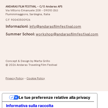
ANDARAS FILM FESTIVAL - C/O Andaras APS
Via Vittorio Emanuele 208 - 09010 (SU)
Fluminimaggiore, Sardegna, Italia
Sabato 04 Luglio 2026 – Diritti, territori e
C.F. 90043500926
storie da condividere
Informazioni
:
info@andarasfilmfestival.com
Summer School:
workshop@andarasfilmfestival.com
Concept & Design by Marta Grillo
© 2026 Andaras Traveling Film Festival
Privacy Policy
-
Cookie Policy
Le tue preferenze relative alla privacy
Informativa sulla raccolta