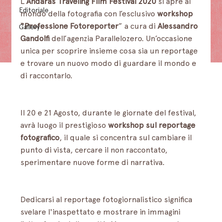
L’
Andaras Traveling Film Festival 2020
 si apre al 
Editoriale
mondo della fotografia con l’esclusivo 
workshop 
“Professione Fotoreporter
” a cura di 
Alessandro 
Gallery
Gandolfi
 dell’agenzia Parallelozero. Un’occasione 
unica per scoprire insieme cosa sia un reportage 
e trovare un nuovo modo di guardare il mondo e 
di raccontarlo.
Il 20 e 21 Agosto, durante le giornate del festival, 
avrà luogo il prestigioso 
workshop sul reportage 
fotografico
, il quale si concentra sul cambiare il 
punto di vista, cercare il non raccontato, 
sperimentare nuove forme di narrativa. 
Dedicarsi al reportage fotogiornalistico significa 
svelare l'inaspettato e mostrare in immagini 