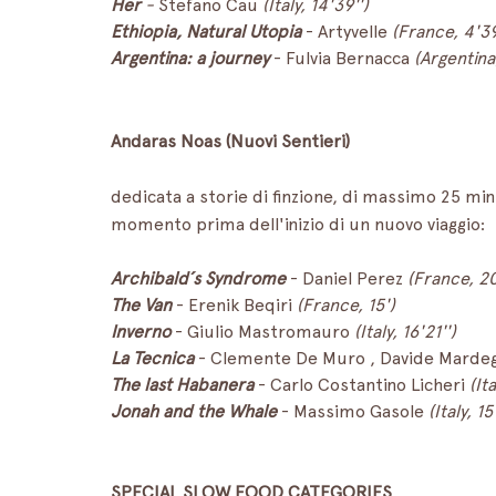
Her
 - 
Stefano Cau 
(Italy, 14'39'')
Ethiopia, Natural Utopia
 - Artyvelle 
(France, 4'39
Argentina: a journey
 - Fulvia Bernacca 
(Argentina
Andaras Noas (Nuovi Sentieri)
dedicata a storie di finzione, di massimo 25 minu
momento prima dell'inizio di un nuovo viaggio:
Archibald´s Syndrome
 - Daniel Perez 
(France, 20
The Van
 - Erenik Beqiri 
(France, 15')
Inverno
 - Giulio Mastromauro 
(Italy, 16'21'')
La Tecnica
 - Clemente De Muro , Davide Marde
The last Habanera
 - Carlo Costantino Licheri 
(Ita
Jonah and the Whale
 - Massimo Gasole 
(Italy, 15
SPECIAL SLOW FOOD CATEGORIES