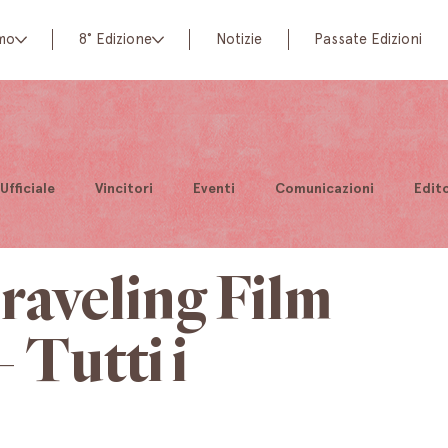
amo
8° Edizione
Notizie
Passate Edizioni
Ufficiale
Vincitori
Eventi
Comunicazioni
Edito
veling Film
– Tutti i