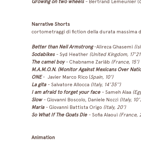
Growing on two wheels
 - 
Bertrand Lemeunier (
Narrative Shorts
cortometraggi di fiction della durata massima d
Better than Neil Armstrong
 -Alireza Ghasemi 
(Is
Sodabikes
 - 
Syd Heather 
(United Kingdom, 17'21'
The camel boy 
- 
Chabname Zariâb 
(France, 15')
M.A.M.O.N. (Monitor Against Mexicans Over Nati
ONE
 -  Javier Marco Rico (
Spain, 10')
La gita
 - 
Salvatore Allocca 
(Italy, 14'35'')
I am afraid to forget your face
 - 
Sameh Alaa 
(Egy
Slow
 - 
Giovanni Boscolo, Daniele Nozzi 
(Italy, 10'
Maria
 - 
Giovanni Battista Origo 
(Italy, 20')
So What If The Goats Die
 - 
Sofia Alaoui 
(France, 
Animation