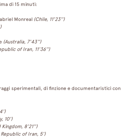
ma di 15 minuti:
Gabriel Monreal 
(Chile, 11'23'')
)
e 
(Australia, 7'43'')
public of Iran, 11'36'')
raggi sperimentali, di finzione e documentaristici con 
4')
y, 10')
 Kingdom, 8'21'')
 Republic of Iran, 5')