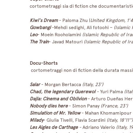
cortometraggi sia di fiction che documentaristi
Kiwi's Dream
 - Paloma Zhu (
United Kingdom, 1'4
Gowbangi 
-Mehdi sedighi, Ali fotoohi – 
(Islamic 
Leo
- Moein Rooholamini 
(Islamic Republic of Iran
The Train
- Javad Matouri 
(Islamic Republic of Ira
Docu-Shorts
 cortometraggi non di fiction della durata mass
Salar
 - Morgan Bertacca 
(Italy, 23')
Chad, the legendary Guerewol
 - 
Yuri Palma 
(Ital
Dajla: Cinema and Oblivion
 - Arturo Dueñas Her
Nobody dies here
 - Simon Panay 
(France, 23')
Simulation of Mr. Yellow 
- Mahan Khomamipour 
Milady
- Giulia Tivelli, Flavia Scardini 
(Italy, 18'11'')
Les Aigles de Carthage
 - 
Adriano Valerio 
(Italy, 19