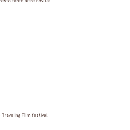
resto tante altre novità!
 Traveling Film festival: