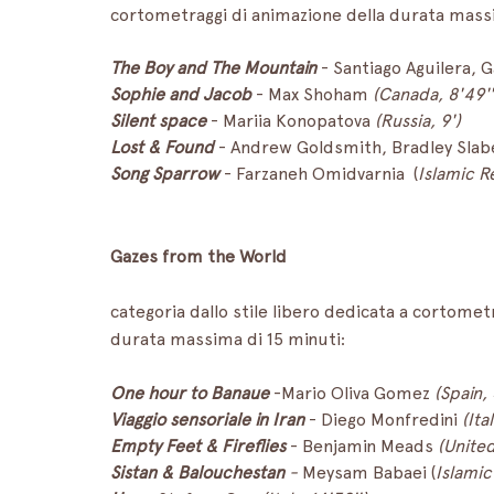
cortometraggi di animazione della durata massi
The Boy and The Mountain
 - Santiago Aguilera, 
Sophie and Jacob
 - Max Shoham 
(Canada, 8'49''
Silent space
 - Mariia Konopatova 
(Russia, 9')
Lost & Found 
- Andrew Goldsmith, Bradley Slab
Song Sparrow
 - Farzaneh Omidvarnia  (
Islamic Re
Gazes from the World
categoria dallo stile libero dedicata a cortomet
durata massima di 15 minuti:
One hour to Banaue
 -Mario Oliva Gomez 
(Spain, 
Viaggio sensoriale in Iran
 - Diego Monfredini 
(Ital
Empty Feet & Fireflies
 - Benjamin Meads 
(United
Sistan & Balouchestan
 - 
Meysam Babaei (
Islamic