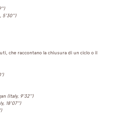
'')
, 5'30'')
ti, che raccontano la chiusura di un ciclo o il 
')
gan 
(Italy, 9'32'')
ly, 18'07'')
')