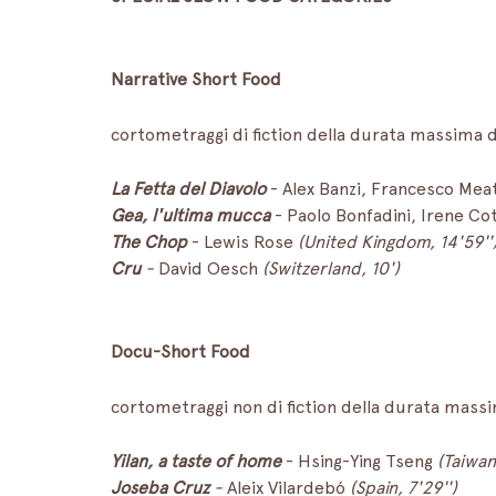
Narrative Short Food
cortometraggi di fiction della durata massima d
La Fetta del Diavolo
 - Alex Banzi, Francesco Mea
Gea, l'ultima mucca
 - Paolo Bonfadini, Irene C
The Chop
 - Lewis Rose 
(United Kingdom, 14'59''
Cru
 - 
David Oesch 
(Switzerland, 10')
Docu-Short Food
cortometraggi non di fiction della durata mass
Yilan, a taste of home 
- Hsing-Ying Tseng 
(Taiwan,
Joseba Cruz
 - 
Aleix Vilardebó 
(Spain, 7'29'')