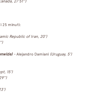
Canada, 27'51'')
i 25 minuti:
lamic Republic of Iran, 20')
')
onwide)
 - 
Alejandro Damiani 
(Uruguay, 5')
pt, 15')
29'')
23')