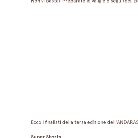
Non vi basta? Preparate le valigie e seguiteci, p
Ecco i finalisti della terza edizione dell'ANDARAS
Super Shorts