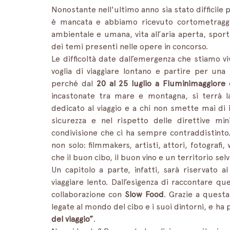
Nonostante nell'ultimo anno sia stato difficile pe
è mancata e abbiamo ricevuto cortometraggi d
ambientale e umana, vita all’aria aperta, sport
dei temi presenti nelle opere in concorso.
Le difficoltà date dall’emergenza che stiamo vi
voglia di viaggiare lontano e partire per una
perché dal 
20 al 25 luglio a Fluminimaggiore
incastonate tra mare e montagna, si terrà la
dedicato al viaggio e a chi non smette mai di i
sicurezza e nel rispetto delle direttive mini
condivisione che ci ha sempre contraddistinto.
non solo: filmmakers, artisti, attori, fotografi
che il buon cibo, il buon vino e un territorio se
Un capitolo a parte, infatti, sarà riservato al
viaggiare lento. Dall’esigenza di raccontare qu
collaborazione con 
Slow Food
. Grazie a questa
legate al mondo del cibo e i suoi dintorni, e ha 
del viaggio”
.