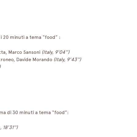
i 20 minuti a tema “food” :
tta, Marco Sansoni 
(Italy, 9'04'')
otroneo, Davide Morando 
(Italy, 9'43'')
)
ima di 30 minuti a tema “food”:
 18'31'')