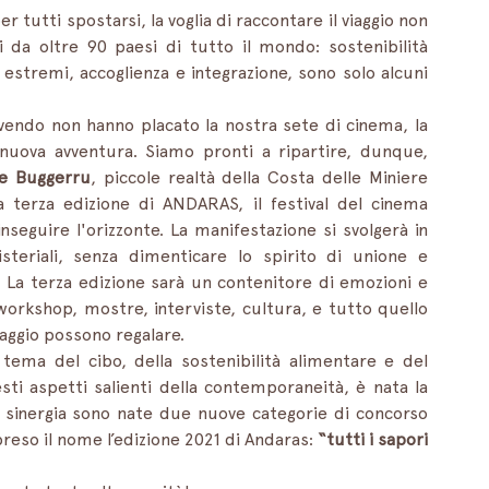
r tutti spostarsi, la voglia di raccontare il viaggio non 
a oltre 90 paesi di tutto il mondo: sostenibilità 
 estremi, accoglienza e integrazione, sono solo alcuni 
vendo non hanno placato la nostra sete di cinema, la 
 nuova avventura. Siamo pronti a ripartire, dunque, 
 e Buggerru
, piccole realtà della Costa delle Miniere 
 terza edizione di ANDARAS, il festival del cinema 
nseguire l'orizzonte. La manifestazione si svolgerà in 
steriali, senza dimenticare lo spirito di unione e 
 La terza edizione sarà un contenitore di emozioni e 
, workshop, mostre, interviste, cultura, e tutto quello 
lvaggio possono regalare.
 tema del cibo, della sostenibilità alimentare e del 
esti aspetti salienti della contemporaneità, è nata la 
 sinergia sono nate due nuove categorie di concorso 
preso il nome l’edizione 2021 di Andaras: 
“tutti i sapori 